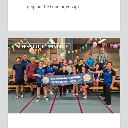
gegaan. De trainingen zijn…
Spees
SPEES SJUTTEL SILVOLDE
Sjuttel
Silvolde
40
jaar!