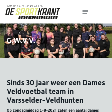
Skip
Menu
to
Close
main
Menu
content
G.W.V.V.
Sinds 30 jaar weer een Dames
Veldvoetbal team in
Varsselder-Veldhunten
Op zondagmiddag 1-9-2024 zaten een aantal dames