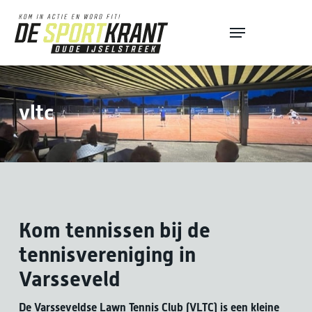
Skip
Menu
to
Close
main
Menu
content
vltc
Kom tennissen bij de
tennisvereniging in
Varsseveld
De Varsseveldse Lawn Tennis Club (VLTC) is een kleine